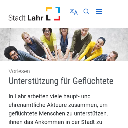
Direkt zur Navigation springen
Direkt zum Inhalt springen
Menü schließen
Sprache wählen
Seiten-Suche abschic
Vorlesen
Unterstützung für Geflüchtete
In Lahr arbeiten viele haupt- und
ehrenamtliche Akteure zusammen, um
geflüchtete Menschen zu unterstützen,
ihnen das Ankommen in der Stadt zu