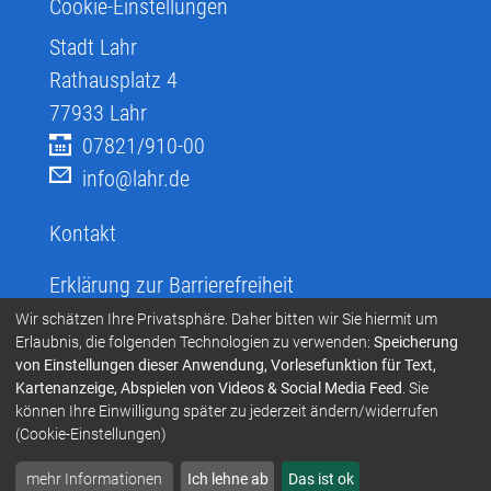
Cookie-Einstellungen
Stadt Lahr
Rathausplatz 4
77933
Lahr
07821/910-00
info@lahr.de
Kontakt
Erklärung zur Barrierefreiheit
Infos zur Barrierefreiheit
Wir schätzen Ihre Privatsphäre. Daher bitten wir Sie hiermit um
Erlaubnis, die folgenden Technologien zu verwenden:
Speicherung
Infos in leichter Sprache
von Einstellungen dieser Anwendung, Vorlesefunktion für Text,
Kartenanzeige, Abspielen von Videos & Social Media Feed
. Sie
Infos zur Gebärdensprache
können Ihre Einwilligung später zu jederzeit ändern/widerrufen
Übersetzen und Vorlesen
(Cookie-Einstellungen)
mehr Informationen
Ich lehne ab
Das ist ok