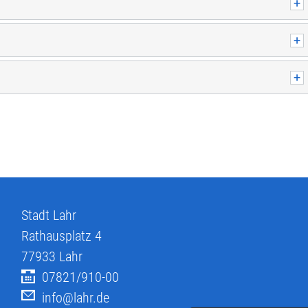
Stadt Lahr
Rathausplatz 4
77933
Lahr
07821/910-00
info@lahr.de