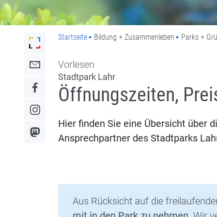
Startseite
Bildung + Zusammenleben
Parks + Gr
Link zur Startseite der Stadt Lahr
Vorlesen
Link zum Kontaktformular
Stadtpark Lahr
Öffnungszeiten, Prei
Link zum Facebook-Auftritt
Link zum Instagram-Auftritt
Hier finden Sie eine Übersicht über d
Link zum Mastodon-Kanal
Ansprechpartner des Stadtparks Lahr
Aus Rücksicht auf die freilaufende
mit in den Park zu nehmen.
Wir v