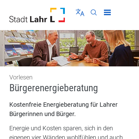
Direkt zur Navigation springen
Direkt zum Inhalt springen
Menü schließen
Sprache wählen
Seiten-Suche abschic
Vorlesen
Bürgerenergieberatung
Kostenfreie Energieberatung für Lahrer
Bürgerinnen und Bürger.
Energie und Kosten sparen, sich in den
eigenen vier Wänden wohlfühlen und auch