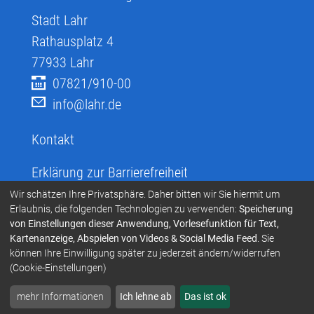
Stadt Lahr
Rathausplatz 4
77933
Lahr
07821/910-00
info@lahr.de
Kontakt
Erklärung zur Barrierefreiheit
Infos zur Barrierefreiheit
Wir schätzen Ihre Privatsphäre. Daher bitten wir Sie hiermit um
Erlaubnis, die folgenden Technologien zu verwenden:
Speicherung
Infos in leichter Sprache
von Einstellungen dieser Anwendung, Vorlesefunktion für Text,
Kartenanzeige, Abspielen von Videos & Social Media Feed
. Sie
Infos zur Gebärdensprache
können Ihre Einwilligung später zu jederzeit ändern/widerrufen
Übersetzen und Vorlesen
(Cookie-Einstellungen)
mehr Informationen
Ich lehne ab
Das ist ok