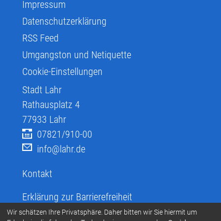
Impressum
Datenschutzerklärung
RSS Feed
Umgangston und Netiquette
Cookie-Einstellungen
Stadt Lahr
Rathausplatz 4
77933
Lahr
07821/910-00
info@lahr.de
Kontakt
Erklärung zur Barrierefreiheit
Infos zur Barrierefreiheit
Wir schätzen Ihre Privatsphäre. Daher bitten wir Sie hiermit um