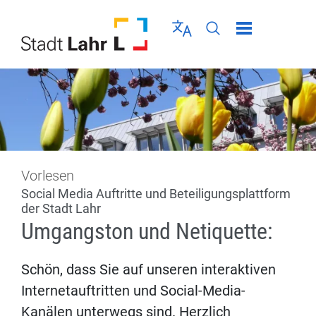
Direkt zur Navigation springen
Direkt zum Inhalt springen
Menü schließen
Sprache wählen
Seiten-Suche abschic
Vorlesen
Social Media Auftritte und Beteiligungsplattform
der Stadt Lahr
Umgangston und Netiquette:
Schön, dass Sie auf unseren interaktiven
Internetauftritten und Social-Media-
Kanälen unterwegs sind. Herzlich