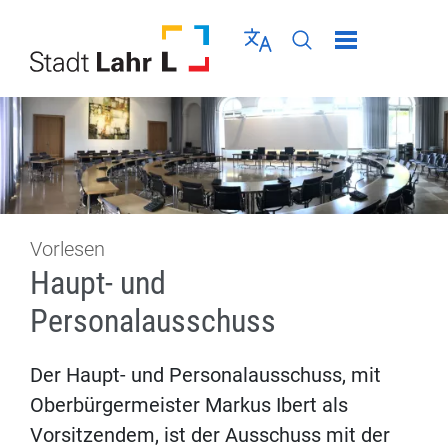
Direkt zur Navigation springen
Direkt zum Inhalt springen
Menü schließen
Sprache wählen
Seiten-Suche abschic
Vorlesen
Haupt- und
Personalausschuss
Der Haupt- und Personalausschuss, mit
Oberbürgermeister Markus Ibert als
Vorsitzendem, ist der Ausschuss mit der