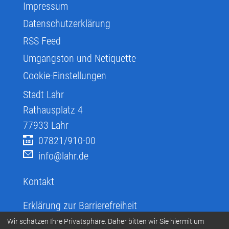
Impressum
Datenschutzerklärung
RSS Feed
Umgangston und Netiquette
Cookie-Einstellungen
Stadt Lahr
Rathausplatz 4
77933
Lahr
07821/910-00
info@lahr.de
Kontakt
Erklärung zur Barrierefreiheit
Infos zur Barrierefreiheit
Wir schätzen Ihre Privatsphäre. Daher bitten wir Sie hiermit um