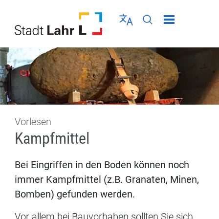
Direkt zur Navigation springen
Direkt zum Inhalt springen
Menü schließen
Sprache wählen
Seiten-Suche abschic
Vorlesen
Kampfmittel
Bei Eingriffen in den Boden können noch
immer Kampfmittel (z.B. Granaten, Minen,
Bomben) gefunden werden.
Vor allem bei Bauvorhaben sollten Sie sich