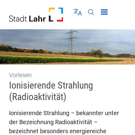
Direkt zur Navigation springen
Direkt zum Inhalt springen
Menü schließen
Sprache wählen
Seiten-Suche abschic
Vorlesen
Ionisierende Strahlung
(Radioaktivität)
Ionisierende Strahlung – bekannter unter
der Bezeichnung Radioaktivität –
bezeichnet besonders energiereiche