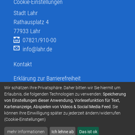
Cookie-Einstellungen
Stadt Lahr
Rathausplatz 4
77933
Lahr
07821/910-00
info@lahr.de
Kontakt
Erklärung zur Barrierefreiheit
Infos zur Barrierefreiheit
Wir schätzen Ihre Privatsphäre. Daher bitten wir Sie hiermit um
Erlaubnis, die folgenden Technologien zu verwenden:
Speicherung
Infos in leichter Sprache
von Einstellungen dieser Anwendung, Vorlesefunktion für Text,
Kartenanzeige, Abspielen von Videos & Social Media Feed
. Sie
Infos zur Gebärdensprache
können Ihre Einwilligung später zu jederzeit ändern/widerrufen
Übersetzen und Vorlesen
(Cookie-Einstellungen)
mehr Informationen
Ich lehne ab
Das ist ok