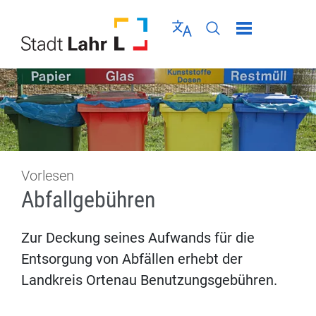
Direkt zur Navigation springen
Direkt zum Inhalt springen
Menü schließen
Sprache wählen
Seiten-Suche abschic
Vorlesen
Abfallgebühren
Zur Deckung seines Aufwands für die
Entsorgung von Abfällen erhebt der
Landkreis Ortenau Benutzungsgebühren.