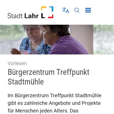
Direkt zur Navigation springen
Direkt zum Inhalt springen
Menü schließen
Sprache wählen
Seiten-Suche abschic
Vorlesen
Bürgerzentrum Treffpunkt
Stadtmühle
Im Bürgerzentrum Treffpunkt Stadtmühle
gibt es zahlreiche Angebote und Projekte
für Menschen jeden Alters. Das