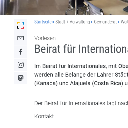
Startseite
Stadt + Verwaltung
Gemeinderat
Wei
Link zur Startseite der Stadt Lahr
Vorlesen
Link zum Kontaktformular
Beirat für Internatio
Link zum Facebook-Auftritt
Im Beirat für Internationales, mit O
Link zum Instagram-Auftritt
werden alle Belange der Lahrer Städt
Link zum Mastodon-Kanal
(Kanada) und Alajuela (Costa Rica) 
Der Beirat für Internationales tagt nac
Kontakt