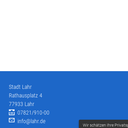
Stadt Lahr
Rathausplatz 4
77933
Lahr
07821/910-00
info@lahr.de
Wir schätzen Ihre Privats