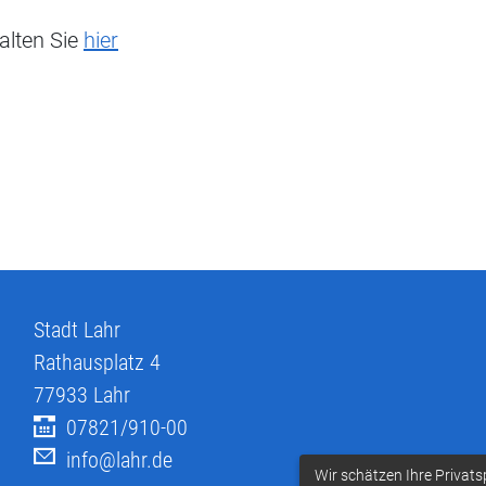
alten Sie
hier
Stadt Lahr
Rathausplatz 4
77933
Lahr
07821/910-00
info@lahr.de
Wir schätzen Ihre Privats