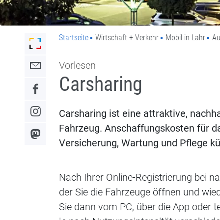
Startseite
Wirtschaft + Verkehr
Mobil in Lahr
Au
Link zur Startseite der Stadt Lahr
Vorlesen
Link zum Kontaktformular
Carsharing
Link zum Facebook-Auftritt
Carsharing ist eine attraktive, nach
Link zum Instagram-Auftritt
Fahrzeug. Anschaffungskosten für da
Link zum Mastodon-Kanal
Versicherung, Wartung und Pflege kü
Nach Ihrer Online-Registrierung bei na
der Sie die Fahrzeuge öffnen und wie
Sie dann vom PC, über die App oder t