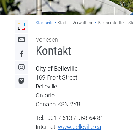
Startseite
Stadt + Verwaltung
Partnerstädte + S
Link zur Startseite der Stadt Lahr
Vorlesen
Link zum Kontaktformular
Kontakt
Link zum Facebook-Auftritt
City of Belleville
Link zum Instagram-Auftritt
169 Front Street
Link zum Mastodon-Kanal
Belleville
Ontario
Canada K8N 2Y8
Tel.: 001 / 613 / 968-64 81
Internet:
www.belleville.ca