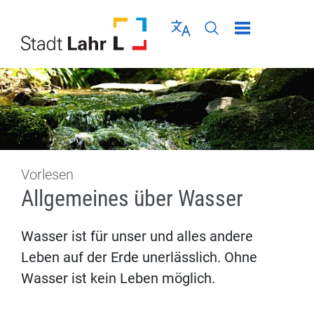
Direkt zur Navigation springen
Direkt zum Inhalt springen
Menü schließen
Sprache wählen
Seiten-Suche abschic
Vorlesen
Allgemeines über Wasser
Wasser ist für unser und alles andere
Leben auf der Erde unerlässlich. Ohne
Wasser ist kein Leben möglich.