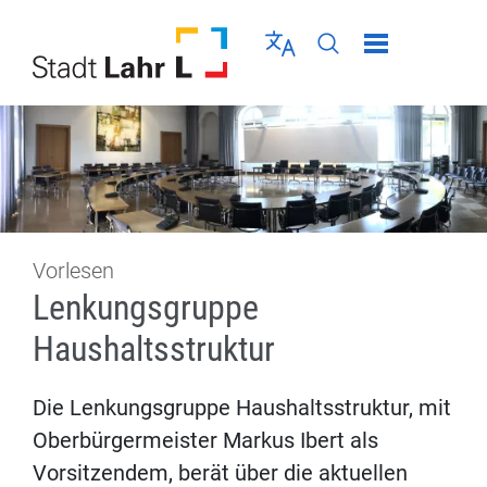
Direkt zur Navigation springen
Direkt zum Inhalt springen
Menü schließen
Sprache wählen
Seiten-Suche abschic
Vorlesen
Lenkungsgruppe
Haushaltsstruktur
Die Lenkungsgruppe Haushaltsstruktur, mit
Oberbürgermeister Markus Ibert als
Vorsitzendem, berät über die aktuellen