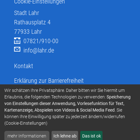
Cookie-Einstellungen
Stadt Lahr
Rathausplatz 4
77933
Lahr
07821/910-00
info@lahr.de
Kontakt
Erklärung zur Barrierefreiheit
Infos zur Barrierefreiheit
Wir schätzen Ihre Privatsphäre. Daher bitten wir Sie hiermit um
Erlaubnis, die folgenden Technologien zu verwenden:
Speicherung
Infos in leichter Sprache
von Einstellungen dieser Anwendung, Vorlesefunktion für Text,
Kartenanzeige, Abspielen von Videos & Social Media Feed
. Sie
Infos zur Gebärdensprache
können Ihre Einwilligung später zu jederzeit ändern/widerrufen
Übersetzen und Vorlesen
(Cookie-Einstellungen)
mehr Informationen
Ich lehne ab
Das ist ok