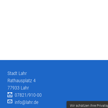
Stadt Lahr
Rathausplatz 4
77933
Lahr
07821/910-00
info@lahr.de
Wir schätzen Ihre Privats