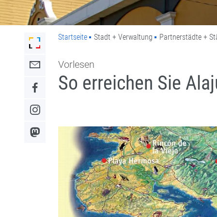
Startseite
Stadt + Verwaltung
Partnerstädte + S
Link zur Startseite der Stadt Lahr
Vorlesen
Link zum Kontaktformular
So erreichen Sie Alaj
Link zum Facebook-Auftritt
Link zum Instagram-Auftritt
Link zum Mastodon-Kanal