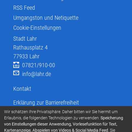
RSS Feed
Umgangston und Netiquette
Cookie-Einstellungen
Stadt Lahr
Rathausplatz 4
77933
Lahr
07821/910-00
info@lahr.de
Kontakt
Erklärung zur Barrierefreiheit
Infos zur Barrierefreiheit
Wir schätzen Ihre Privatsphäre. Daher bitten wir Sie hiermit um
Erlaubnis, die folgenden Technologien zu verwenden:
Speicherung
Infos in leichter Sprache
von Einstellungen dieser Anwendung, Vorlesefunktion für Text,
Kartenanzeige, Abspielen von Videos & Social Media Feed
. Sie