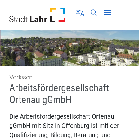
Direkt zur Navigation springen
Direkt zum Inhalt springen
Menü schließen
Sprache wählen
Seiten-Suche abschic
Vorlesen
Arbeitsfördergesellschaft
Ortenau gGmbH
Die Arbeitsfördergesellschaft Ortenau
gGmbH mit Sitz in Offenburg ist mit der
Qualifizierung, Bildung, Beratung und