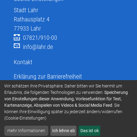
Stadt Lahr
Rathausplatz 4
77933
Lahr
07821/910-00
info@lahr.de
Kontakt
Erklärung zur Barrierefreiheit
Infos zur Barrierefreiheit
Wir schätzen Ihre Privatsphäre. Daher bitten wir Sie hiermit um
Erlaubnis, die folgenden Technologien zu verwenden:
Speicherung
Infos in leichter Sprache
von Einstellungen dieser Anwendung, Vorlesefunktion für Text,
Kartenanzeige, Abspielen von Videos & Social Media Feed
. Sie
Infos zur Gebärdensprache
können Ihre Einwilligung später zu jederzeit ändern/widerrufen
Übersetzen und Vorlesen
(Cookie-Einstellungen)
mehr Informationen
Ich lehne ab
Das ist ok