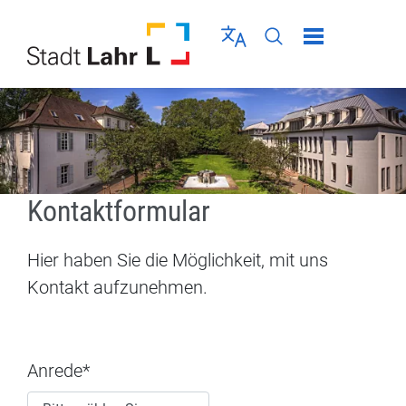
Direkt zur Navigation springen
Direkt zum Inhalt springen
Menü schließen
Sprache wählen
Seiten-Suche abschic
Kontaktformular
Betreff
Hier haben Sie die Möglichkeit, mit uns
Kontakt aufzunehmen.
Anrede*