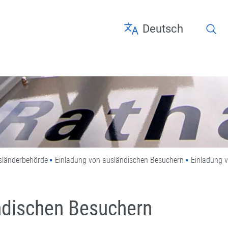
Sprache wählen
Deutsch
Seite
sländerbehörde
Einladung von ausländischen Besuchern
Einladung 
ndischen Besuchern