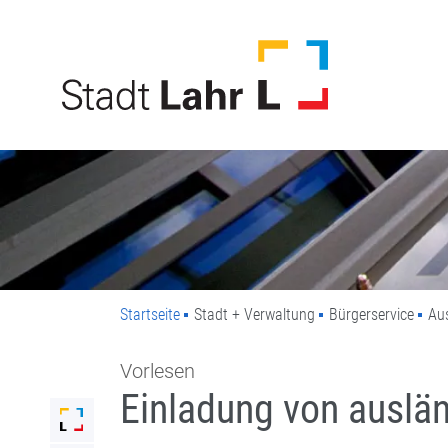
Direkt zur Navigation springen
Direkt zum Inhalt springen
Startseite
Stadt + Verwaltung
Bürgerservice
Au
Vorlesen
Einladung von auslä
Link zur Startseite der Stadt Lahr