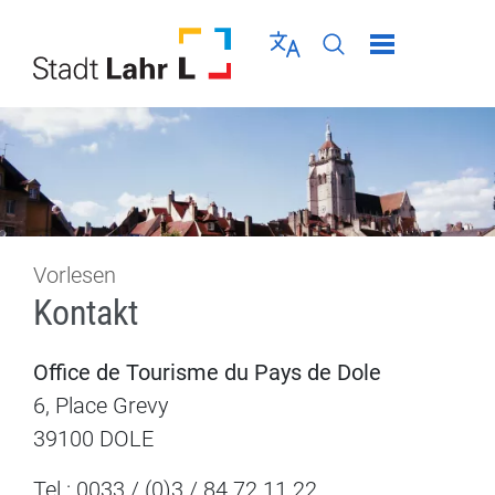
Direkt zur Navigation springen
Direkt zum Inhalt springen
Menü schließen
Sprache wählen
Seiten-Suche abschic
Vorlesen
Kontakt
Office de Tourisme du Pays de Dole
6, Place Grevy
39100 DOLE
Tel.: 0033 / (0)3 / 84 72 11 22