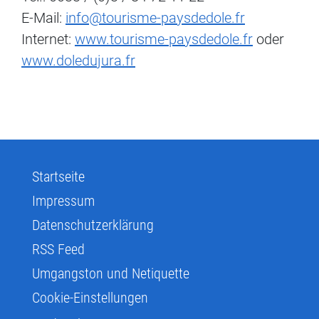
E-Mail:
info@tourisme-paysdedole.fr
Internet:
www.tourisme-paysdedole.fr
oder
www.doledujura.fr
Startseite
Impressum
Datenschutzerklärung
RSS Feed
Umgangston und Netiquette
Cookie-Einstellungen