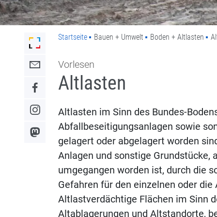
Startseite
Bauen + Umwelt
Boden + Altlasten
Al
Link zur Startseite der Stadt Lahr
Vorlesen
Link zum Kontaktformular
Altlasten
Link zum Facebook-Auftritt
Altlasten im Sinn des Bundes-Bodens
Link zum Instagram-Auftritt
Abfallbeseitigungsanlagen sowie son
Link zum Mastodon-Kanal
gelagert oder abgelagert worden sind
Anlagen und sonstige Grundstücke, 
umgegangen worden ist, durch die s
Gefahren für den einzelnen oder die
Altlastverdächtige Flächen im Sinn
Altablagerungen und Altstandorte, b