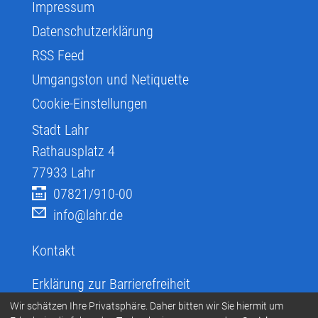
Impressum
Datenschutzerklärung
RSS Feed
Umgangston und Netiquette
Cookie-Einstellungen
Stadt Lahr
Rathausplatz 4
77933
Lahr
07821/910-00
info@lahr.de
Kontakt
Erklärung zur Barrierefreiheit
Infos zur Barrierefreiheit
Wir schätzen Ihre Privatsphäre. Daher bitten wir Sie hiermit um