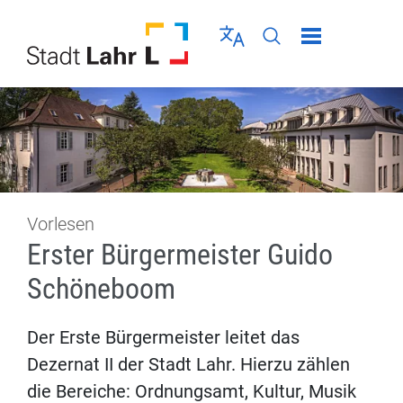
Direkt zur Navigation springen
Direkt zum Inhalt springen
Menü schließen
Sprache wählen
Seiten-Suche abschic
Vorlesen
Erster Bürgermeister Guido
Schöneboom
Der Erste Bürgermeister leitet das
Dezernat II der Stadt Lahr. Hierzu zählen
die Bereiche: Ordnungsamt, Kultur, Musik