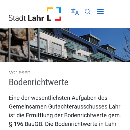
Direkt zur Navigation springen
Direkt zum Inhalt springen
Menü schließen
Sprache wählen
Seiten-Suche abschic
Vorlesen
Bodenrichtwerte
Eine der wesentlichsten Aufgaben des
Gemeinsamen Gutachterausschusses Lahr
ist die Ermittlung der Bodenrichtwerte gem.
§ 196 BauGB. Die Bodenrichtwerte in Lahr