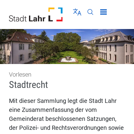
Direkt zur Navigation springen
Direkt zum Inhalt springen
Menü schließen
Sprache wählen
Seiten-Suche abschic
Vorlesen
Stadtrecht
Mit dieser Sammlung legt die Stadt Lahr
eine Zusammenfassung der vom
Gemeinderat beschlossenen Satzungen,
der Polizei- und Rechtsverordnungen sowie