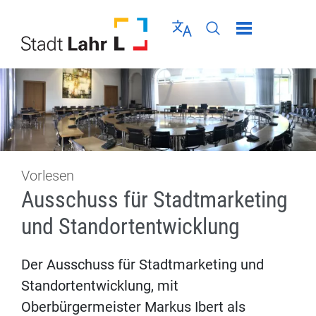
Direkt zur Navigation springen
Direkt zum Inhalt springen
Menü schließen
Sprache wählen
Seiten-Suche abschic
Vorlesen
Ausschuss für Stadtmarketing
und Standortentwicklung
Der Ausschuss für Stadtmarketing und
Standortentwicklung, mit
Oberbürgermeister Markus Ibert als