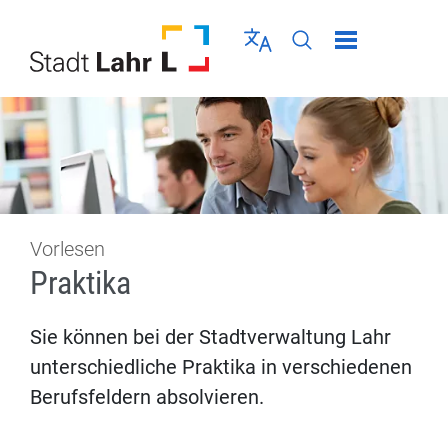
Direkt zur Navigation springen
Direkt zum Inhalt springen
Menü schließen
Sprache wählen
Seiten-Suche abschic
Vorlesen
Praktika
Sie können bei der Stadtverwaltung Lahr
unterschiedliche Praktika in verschiedenen
Berufsfeldern absolvieren.