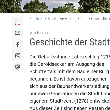
Startseite
Stadt + Verwaltung
Lahr
Geschichte 
Link zur Startseite der Stadt Lahr
Vorlesen
Link zum Kontaktformular
Geschichte der Stadt
Link zum Facebook-Auftritt
Die Geburtsstunde Lahrs schlug 1218
Link zum Instagram-Auftritt
die Geroldsecker am Ausgang des
Link zum Mastodon-Kanal
Schuttertals mit dem Bau einer Burg
begannen. Es ist davon auszugehen,
sich aus der Bauhandwerkersiedlung
nur zwei Generationen die Stadt Lah
eigenem Stadtrecht (1278) entwickel
Aus dieser Zeit sind neben Resten de