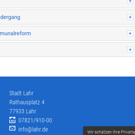
iedergang
mmunalreform
Stadt Lahr
Rathausplatz 4
77933
Lahr
07821/910-00
info@lahr.de
Wir schätzen Ihre Privats