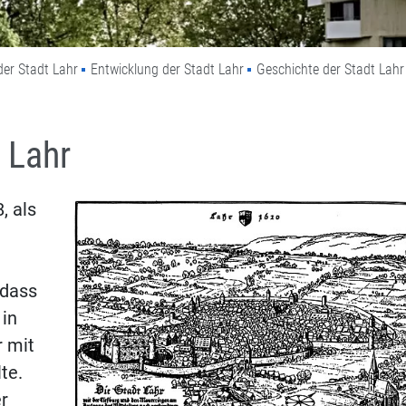
der Stadt Lahr
Entwicklung der Stadt Lahr
Geschichte der Stadt Lahr
 Lahr
, als
 dass
 in
r mit
te.
r