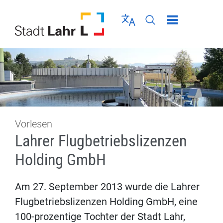
Direkt zur Navigation springen
Direkt zum Inhalt springen
Menü schließen
Sprache wählen
Seiten-Suche abschic
Vorlesen
Lahrer Flugbetriebslizenzen
Holding GmbH
Am 27. September 2013 wurde die Lahrer
Flugbetriebslizenzen Holding GmbH, eine
100-prozentige Tochter der Stadt Lahr,