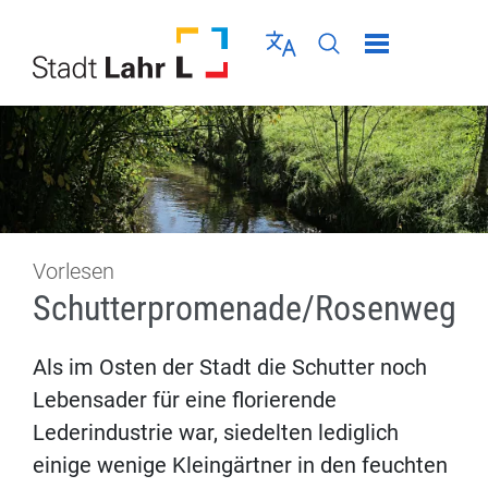
Direkt zur Navigation springen
Direkt zum Inhalt springen
Menü schließen
Sprache wählen
Seiten-Suche abschic
Vorlesen
Schutterpromenade/Rosenweg
Als im Osten der Stadt die Schutter noch
Lebensader für eine florierende
Lederindustrie war, siedelten lediglich
einige wenige Kleingärtner in den feuchten