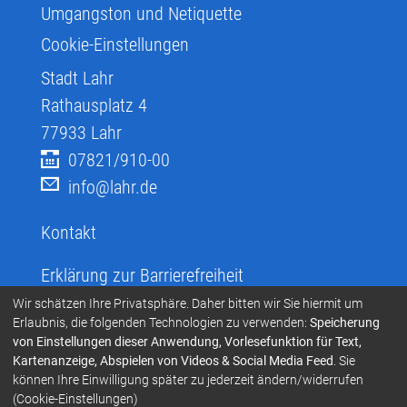
Umgangston und Netiquette
Cookie-Einstellungen
Stadt Lahr
Rathausplatz 4
77933
Lahr
07821/910-00
info@lahr.de
Kontakt
Erklärung zur Barrierefreiheit
Infos zur Barrierefreiheit
Wir schätzen Ihre Privatsphäre. Daher bitten wir Sie hiermit um
Erlaubnis, die folgenden Technologien zu verwenden:
Speicherung
Infos in leichter Sprache
von Einstellungen dieser Anwendung, Vorlesefunktion für Text,
Kartenanzeige, Abspielen von Videos & Social Media Feed
. Sie
Infos zur Gebärdensprache
können Ihre Einwilligung später zu jederzeit ändern/widerrufen
Übersetzen und Vorlesen
(Cookie-Einstellungen)