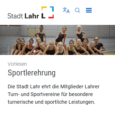
Direkt zur Navigation springen
Direkt zum Inhalt springen
Menü schließen
Sprache wählen
Seiten-Suche abschic
Vorlesen
Sportlerehrung
Die Stadt Lahr ehrt die Mitglieder Lahrer
Turn- und Sportvereine für besondere
turnerische und sportliche Leistungen.