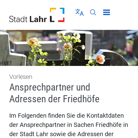
Direkt zur Navigation springen
Direkt zum Inhalt springen
Menü schließen
Sprache wählen
Seiten-Suche abschic
Vorlesen
Ansprechpartner und
Adressen der Friedhöfe
Im Folgenden finden Sie die Kontaktdaten
der Ansprechpartner in Sachen Friedhöfe in
der Stadt Lahr sowie die Adressen der