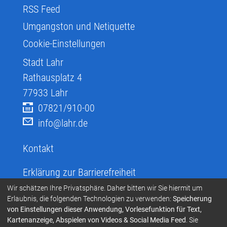
RSS Feed
Umgangston und Netiquette
Cookie-Einstellungen
Stadt Lahr
Rathausplatz 4
77933
Lahr
07821/910-00
info@lahr.de
Kontakt
Erklärung zur Barrierefreiheit
Infos zur Barrierefreiheit
Wir schätzen Ihre Privatsphäre. Daher bitten wir Sie hiermit um
Erlaubnis, die folgenden Technologien zu verwenden:
Speicherung
Infos in leichter Sprache
von Einstellungen dieser Anwendung, Vorlesefunktion für Text,
Kartenanzeige, Abspielen von Videos & Social Media Feed
. Sie
Infos zur Gebärdensprache