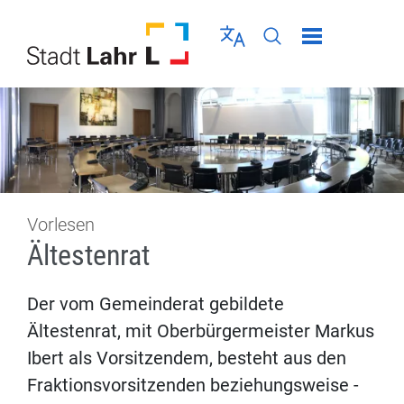
Direkt zur Navigation springen
Direkt zum Inhalt springen
Menü schließen
Sprache wählen
Seiten-Suche abschic
Vorlesen
Ältestenrat
Der vom Gemeinderat gebildete
Ältestenrat, mit Oberbürgermeister Markus
Ibert als Vorsitzendem, besteht aus den
Fraktionsvorsitzenden beziehungsweise -