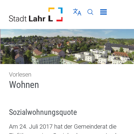
Direkt zur Navigation springen
Direkt zum Inhalt springen
Menü schließen
Sprache wählen
Seiten-Suche abschic
Vorlesen
Wohnen
Sozialwohnungsquote
Am 24. Juli 2017 hat der Gemeinderat die