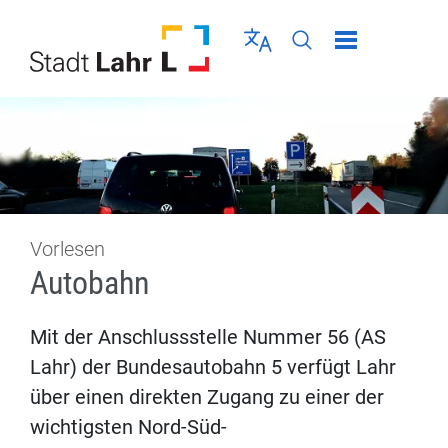
Direkt zur Navigation springen
Direkt zum Inhalt springen
Menü schließen
Sprache wählen
Seiten-Suche abschic
Vorlesen
Autobahn
Mit der Anschlussstelle Nummer 56 (AS
Lahr) der Bundesautobahn 5 verfügt Lahr
über einen direkten Zugang zu einer der
wichtigsten Nord-Süd-