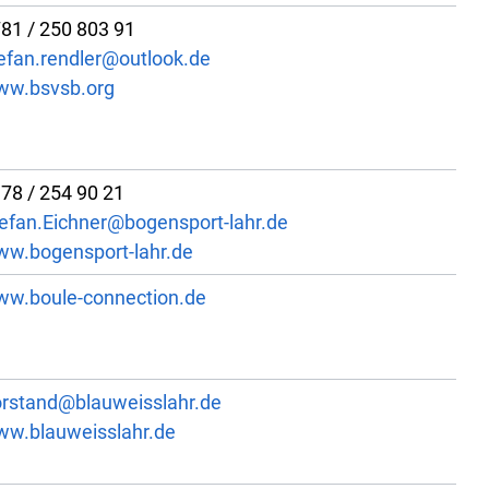
81 / 250 803 91
efan.rendler@outlook.de
ww.bsvsb.org
78 / 254 90 21
efan.Eichner@bogensport-lahr.de
w.bogensport-lahr.de
w.boule-connection.de
rstand@blauweisslahr.de
w.blauweisslahr.de