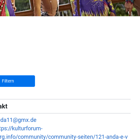
Filtern
akt
nda11@gmx.de
tps://kulturforum-
urg.info/community/community-seiten/121-anda-e-v