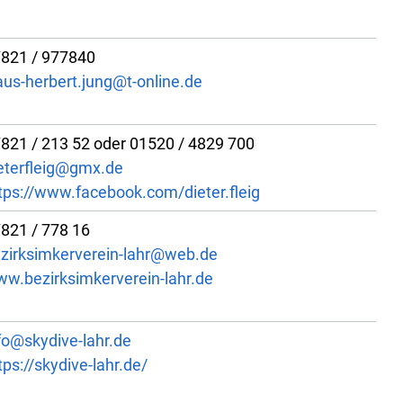
821 / 977840
aus-herbert.jung@t-online.de
821 / 213 52 oder 01520 / 4829 700
eterfleig@gmx.de
tps://www.facebook.com/dieter.fleig
821 / 778 16
zirksimkerverein-lahr@web.de
w.bezirksimkerverein-lahr.de
fo@skydive-lahr.de
tps://skydive-lahr.de/