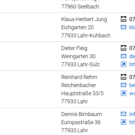
77960 Seelbach
Klaus-Herbert Jung
07
Eichgarten 20
kl
77933 Lahr-Kuhbach
Dieter Fleig
07
Weingarten 30
di
77933 Lahr-Sulz
ht
Reinhard Rehm
07
Reichenbacher
be
Hauptstraße 33/5
ww
77933 Lahr
Dennis Birnbaum
in
Europastraße 36
ht
77933 Lahr