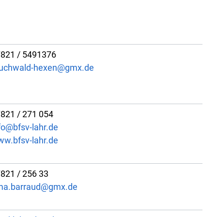
821 / 5491376
ruchwald-hexen@gmx.de
821 / 271 054
fo@bfsv-lahr.de
w.bfsv-lahr.de
821 / 256 33
ma.barraud@gmx.de