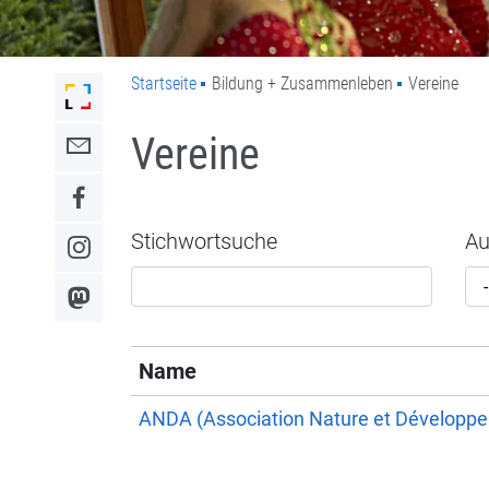
Startseite
Bildung + Zusammenleben
Vereine
Link zur Startseite der Stadt Lahr
Vereine
Link zum Kontaktformular
Link zum Facebook-Auftritt
Stichwortsuche
Au
Link zum Instagram-Auftritt
Link zum Mastodon-Kanal
Name
ANDA (Association Nature et Développem