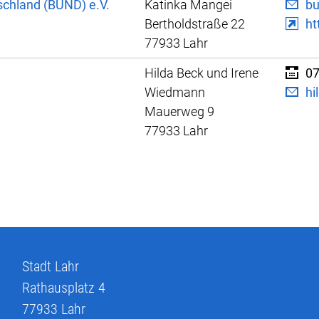
schland (BUND) e.V.
Katinka Mangei
bu
Bertholdstraße 22
ht
77933 Lahr
Hilda Beck und Irene
07
Wiedmann
hi
Mauerweg 9
77933 Lahr
Stadt Lahr
Rathausplatz 4
77933
Lahr