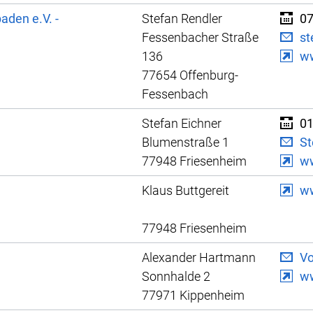
aden e.V. -
Stefan Rendler
07
Fessenbacher Straße
st
136
w
77654 Offenburg-
Fessenbach
Stefan Eichner
01
Blumenstraße 1
St
77948 Friesenheim
ww
Klaus Buttgereit
ww
77948 Friesenheim
Alexander Hartmann
Vo
Sonnhalde 2
ww
77971 Kippenheim