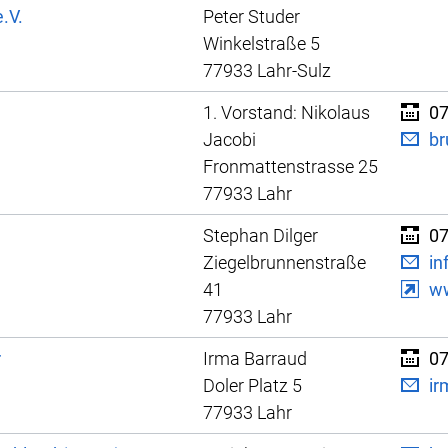
.V.
Peter Studer
Winkelstraße 5
77933 Lahr-Sulz
1. Vorstand: Nikolaus
07
Jacobi
b
Fronmattenstrasse 25
77933 Lahr
Stephan Dilger
07
Ziegelbrunnenstraße
in
41
ww
77933 Lahr
r
Irma Barraud
07
Doler Platz 5
ir
77933 Lahr