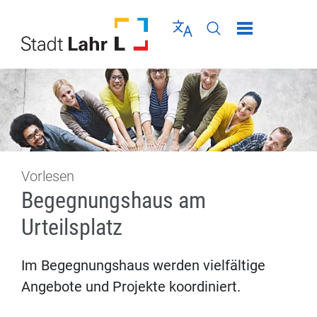
Direkt zur Navigation springen
Direkt zum Inhalt springen
Menü schließen
Sprache wählen
Seiten-Suche abschic
Vorlesen
Begegnungshaus am
Urteilsplatz
Im Begegnungshaus werden vielfältige
Angebote und Projekte koordiniert.