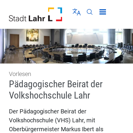
Direkt zur Navigation springen
Direkt zum Inhalt springen
Menü schließen
Sprache wählen
Seiten-Suche abschic
Vorlesen
Pädagogischer Beirat der
Volkshochschule Lahr
Der Pädagogischer Beirat der
Volkshochschule (VHS) Lahr, mit
Oberbürgermeister Markus Ibert als