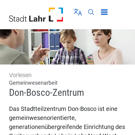
Direkt zur Navigation springen
Direkt zum Inhalt springen
Menü schließen
Sprache wählen
Seiten-Suche abschic
Vorlesen
Gemeinwesenarbeit
Don-Bosco-Zentrum
Das Stadtteilzentrum Don-Bosco ist eine
gemeinwesenorientierte,
generationenübergreifende Einrichtung des