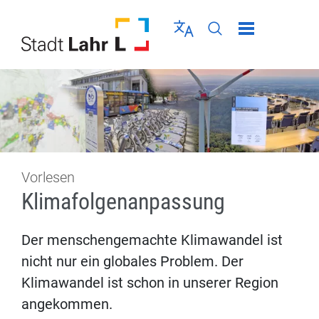
Direkt zur Navigation springen
Direkt zum Inhalt springen
Menü schließen
Sprache wählen
Seiten-Suche abschic
Vorlesen
Klimafolgenanpassung
Der menschengemachte Klimawandel ist
nicht nur ein globales Problem. Der
Klimawandel ist schon in unserer Region
angekommen.