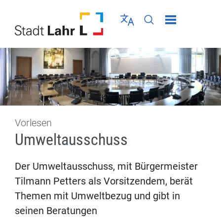
Direkt zur Navigation springen
Direkt zum Inhalt springen
Menü schließen
Sprache wählen
Seiten-Suche abschic
Vorlesen
Umweltausschuss
Der Umweltausschuss, mit Bürgermeister
Tilmann Petters als Vorsitzendem, berät
Themen mit Umweltbezug und gibt in
seinen Beratungen