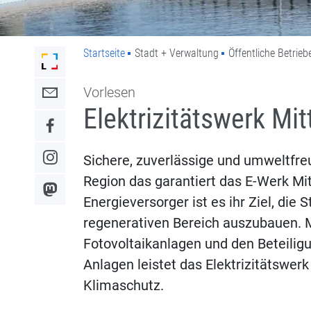
Startseite
Stadt + Verwaltung
Öffentliche Betrieb
Link zur Startseite der Stadt Lahr
Vorlesen
Link zum Kontaktformular
Elektrizitätswerk Mi
Link zum Facebook-Auftritt
Sichere, zuverlässige und umweltfre
Link zum Instagram-Auftritt
Region das garantiert das E-Werk Mi
Link zum Mastodon-Kanal
Energieversorger ist es ihr Ziel, di
regenerativen Bereich auszubauen. M
Fotovoltaikanlagen und den Beteilig
Anlagen leistet das Elektrizitätswer
Klimaschutz.