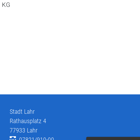
. KG
Stadt Lahr
Rathausplatz 4
77933
Lahr
07821/910-00