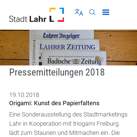
Direkt zur Navigation springen
Direkt zum Inhalt springen
Menü schließen
Sprache wählen
Seiten-Suche abschic
Pressemitteilungen 2018
19.10.2018
Origami: Kunst des Papierfaltens
Eine Sonderausstellung des Stadtmarketings
Lahr in Kooperation mit triogami Freiburg
lädt zum Staunen und Mitmachen ein. Die