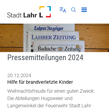
Direkt zur Navigation springen
Direkt zum Inhalt springen
Menü schließen
Sprache wählen
Seiten-Suche abschic
Pressemitteilungen 2024
20.12.2024
Hilfe für brandverletzte Kinder
Weihnachtsfreude für einen guten Zweck:
Die Abteilungen Hugsweier und
Langenwinkel der Feuerwehr Stadt Lahr