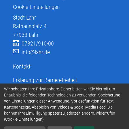
Cookie-Einstellungen
Stadt Lahr
Rathausplatz 4
77933
Lahr
07821/910-00
info@lahr.de
Kontakt
Erklärung zur Barrierefreiheit
Infos zur Barrierefreiheit
Wir schätzen Ihre Privatsphäre. Daher bitten wir Sie hiermit um
Erlaubnis, die folgenden Technologien zu verwenden:
Speicherung
Infos in leichter Sprache
von Einstellungen dieser Anwendung, Vorlesefunktion für Text,
Kartenanzeige, Abspielen von Videos & Social Media Feed
. Sie
Infos zur Gebärdensprache
können Ihre Einwilligung später zu jederzeit ändern/widerrufen
Übersetzen und Vorlesen
(Cookie-Einstellungen)