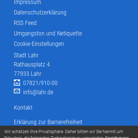
Impressum
Datenschutzerklärung
RSS Feed
Umgangston und Netiquette
Cookie-Einstellungen
Stadt Lahr
Rathausplatz 4
77933
Lahr
07821/910-00
info@lahr.de
Kontakt
Erklärung zur Barrierefreiheit
Infos zur Barrierefreiheit
Wir schätzen Ihre Privatsphäre. Daher bitten wir Sie hiermit um