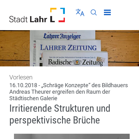
Direkt zur Navigation springen
Direkt zum Inhalt springen
Menü schließen
Sprache wählen
Seiten-Suche abschic
Vorlesen
16.10.2018 - „Schräge Konzepte“ des Bildhauers
Andreas Theurer ergreifen den Raum der
Städtischen Galerie
Irritierende Strukturen und
perspektivische Brüche