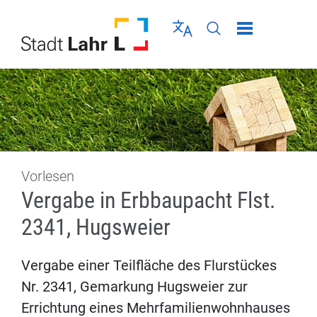
Direkt zur Navigation springen
Direkt zum Inhalt springen
Menü schließen
Sprache wählen
Seiten-Suche abschic
Vorlesen
Vergabe in Erbbaupacht Flst.
2341, Hugsweier
Vergabe einer Teilfläche des Flurstückes
Nr. 2341, Gemarkung Hugsweier zur
Errichtung eines Mehrfamilienwohnhauses