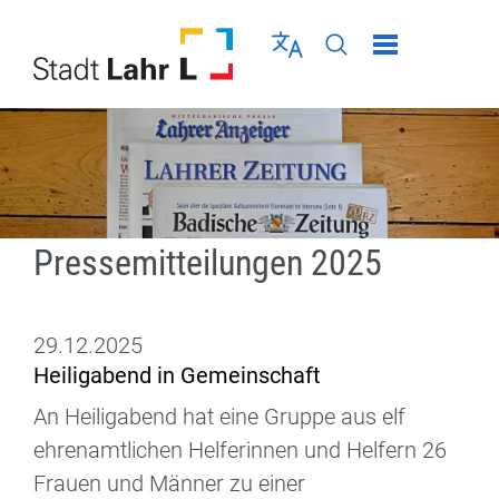
Direkt zur Navigation springen
Direkt zum Inhalt springen
Menü schließen
Sprache wählen
Seiten-Suche abschic
Pressemitteilungen 2025
29.12.2025
Heiligabend in Gemeinschaft
An Heiligabend hat eine Gruppe aus elf
ehrenamtlichen Helferinnen und Helfern 26
Frauen und Männer zu einer