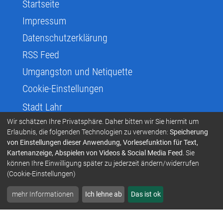
Startseite
Impressum
Datenschutzerklärung
RSS Feed
Umgangston und Netiquette
Cookie-Einstellungen
Stadt Lahr
Rathausplatz 4
Wir schätzen Ihre Privatsphäre. Daher bitten wir Sie hiermit um
Erlaubnis, die folgenden Technologien zu verwenden:
Speicherung
77933
Lahr
von Einstellungen dieser Anwendung, Vorlesefunktion für Text,
07821/910-00
Kartenanzeige, Abspielen von Videos & Social Media Feed
. Sie
können Ihre Einwilligung später zu jederzeit ändern/widerrufen
info@lahr.de
(Cookie-Einstellungen)
Kontakt
mehr Informationen
Ich lehne ab
Das ist ok
Erklärung zur Barrierefreiheit