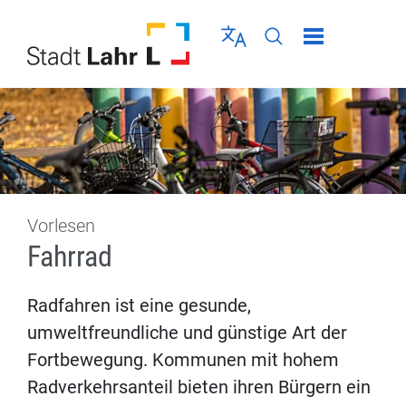
Direkt zur Navigation springen
Direkt zum Inhalt springen
Menü schließen
Sprache wählen
Seiten-Suche abschic
Vorlesen
Fahrrad
Radfahren ist eine gesunde,
umweltfreundliche und günstige Art der
Fortbewegung. Kommunen mit hohem
Radverkehrsanteil bieten ihren Bürgern ein