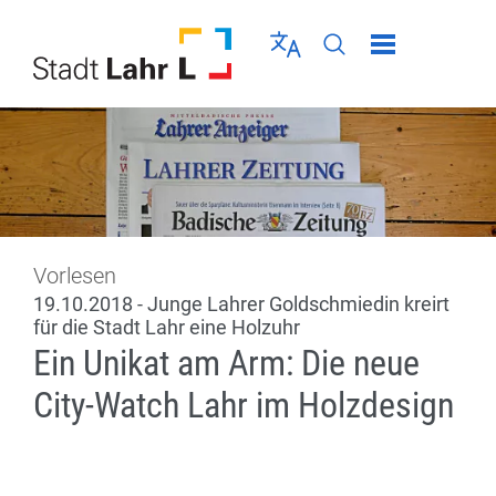
Direkt zur Navigation springen
Direkt zum Inhalt springen
Menü schließen
Sprache wählen
Seiten-Suche abschic
Vorlesen
19.10.2018 - Junge Lahrer Goldschmiedin kreirt
für die Stadt Lahr eine Holzuhr
Ein Unikat am Arm: Die neue
City-Watch Lahr im Holzdesign