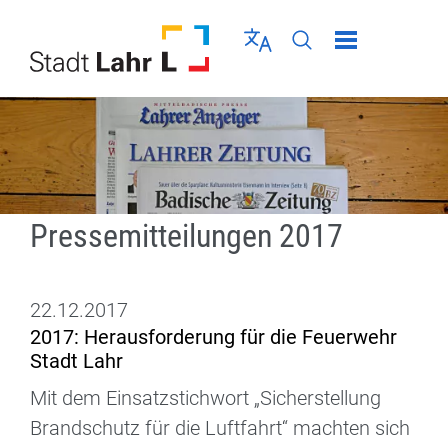
Direkt zur Navigation springen
Direkt zum Inhalt springen
Menü schließen
Sprache wählen
Seiten-Suche abschic
Pressemitteilungen 2017
22.12.2017
2017: Herausforderung für die Feuerwehr
Stadt Lahr
Mit dem Einsatzstichwort „Sicherstellung
Brandschutz für die Luftfahrt“ machten sich