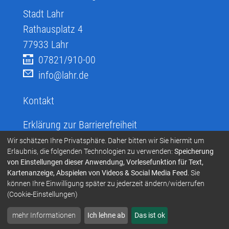
Stadt Lahr
Rathausplatz 4
77933
Lahr
07821/910-00
info@lahr.de
Kontakt
Erklärung zur Barrierefreiheit
Infos zur Barrierefreiheit
Wir schätzen Ihre Privatsphäre. Daher bitten wir Sie hiermit um
Erlaubnis, die folgenden Technologien zu verwenden:
Speicherung
Infos in leichter Sprache
von Einstellungen dieser Anwendung, Vorlesefunktion für Text,
Kartenanzeige, Abspielen von Videos & Social Media Feed
. Sie
Infos zur Gebärdensprache
können Ihre Einwilligung später zu jederzeit ändern/widerrufen
Übersetzen und Vorlesen
(Cookie-Einstellungen)
mehr Informationen
Ich lehne ab
Das ist ok