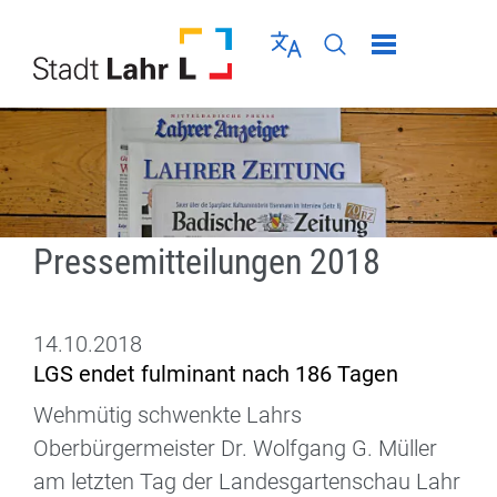
Direkt zur Navigation springen
Direkt zum Inhalt springen
Menü schließen
Sprache wählen
Seiten-Suche abschic
Pressemitteilungen 2018
14.10.2018
LGS endet fulminant nach 186 Tagen
Wehmütig schwenkte Lahrs
Oberbürgermeister Dr. Wolfgang G. Müller
am letzten Tag der Landesgartenschau Lahr