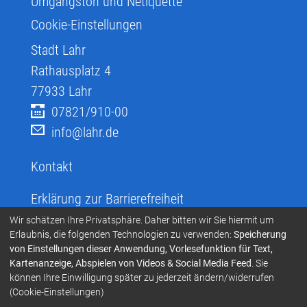
Umgangston und Netiquette
Cookie-Einstellungen
Stadt Lahr
Rathausplatz 4
77933
Lahr
07821/910-00
info@lahr.de
Kontakt
Erklärung zur Barrierefreiheit
Infos zur Barrierefreiheit
Wir schätzen Ihre Privatsphäre. Daher bitten wir Sie hiermit um
Erlaubnis, die folgenden Technologien zu verwenden:
Speicherung
Infos in leichter Sprache
von Einstellungen dieser Anwendung, Vorlesefunktion für Text,
Kartenanzeige, Abspielen von Videos & Social Media Feed
. Sie
Infos zur Gebärdensprache
können Ihre Einwilligung später zu jederzeit ändern/widerrufen
Übersetzen und Vorlesen
(Cookie-Einstellungen)