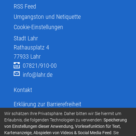
RSS Feed
Umgangston und Netiquette
Cookie-Einstellungen
Stadt Lahr
Rathausplatz 4
77933
Lahr
07821/910-00
info@lahr.de
Kontakt
Erklärung zur Barrierefreiheit
Infos zur Barrierefreiheit
Wir schätzen Ihre Privatsphäre. Daher bitten wir Sie hiermit um
Erlaubnis, die folgenden Technologien zu verwenden:
Speicherung
Infos in leichter Sprache
von Einstellungen dieser Anwendung, Vorlesefunktion für Text,
Kartenanzeige, Abspielen von Videos & Social Media Feed
. Sie
Infos zur Gebärdensprache